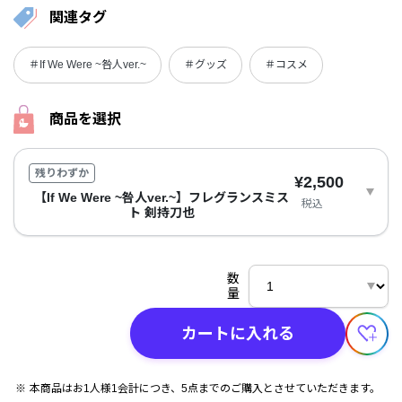
関連タグ
＃If We Were ~咎人ver.~
＃グッズ
＃コスメ
商品を選択
残りわずか
¥2,500
【If We Were ~咎人ver.~】フレグランスミス
税込
ト 剣持刀也
数
量
カートに入れる
本商品はお1人様1会計につき、5点までのご購入とさせていただきます。