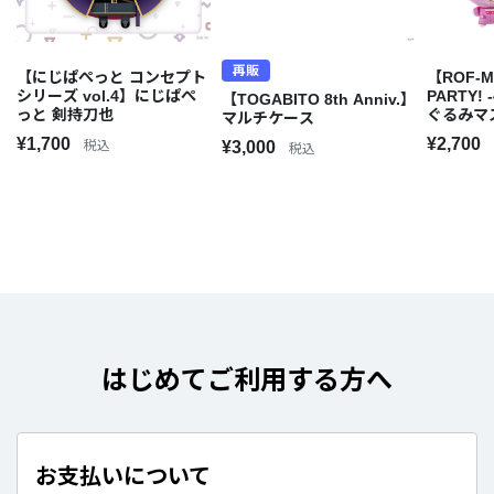
再販
【にじぱぺっと コンセプト
【ROF-M
シリーズ vol.4】にじぱぺ
PARTY! 
【TOGABITO 8th Anniv.】
っと 剣持刀也
ぐるみマ
マルチケース
¥1,700
¥2,700
税込
¥3,000
税込
はじめてご利用する方へ
お支払いについて