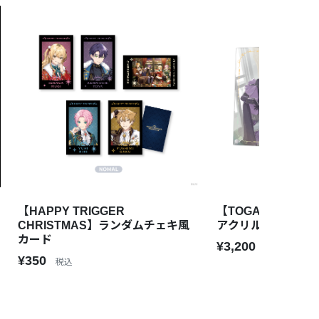
【HAPPY TRIGGER
【TOGABITO 8th 
CHRISTMAS】ランダムチェキ風
アクリルパネル
カード
¥3,200
税込
¥350
税込