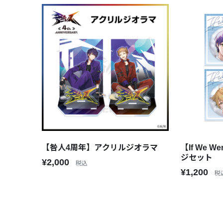
【咎人4周年】アクリルジオラマ
【If We Were ~咎人ver.~
ジセット
¥2,000
税込
¥1,200
税