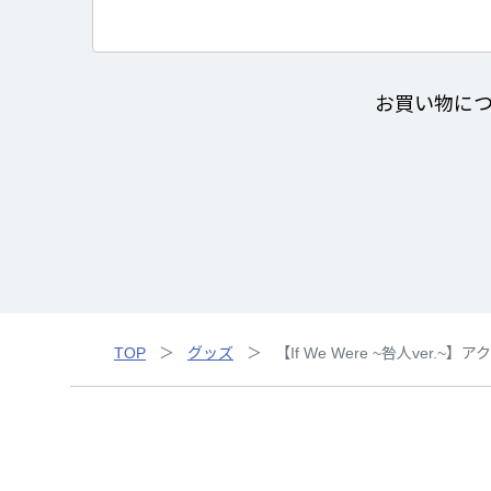
お買い物に
TOP
グッズ
【If We Were ~咎人ver.~