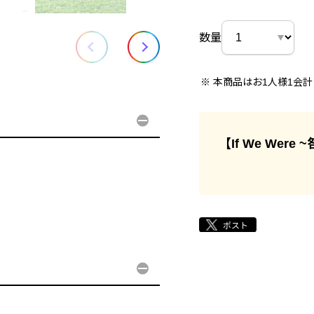
数量
本商品はお1人様1会
【If We Wer