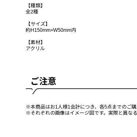
【種類】
全2種
【サイズ】
約H150mm×W50mm内
【素材】
アクリル
ご注意
※本商品はお1人様1会計につき、各5点までのご
※それぞれの画像はイメージ図です。実際と異な