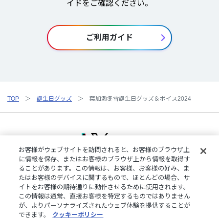
イドをご確認ください。
ご利用ガイド
TOP
誕生日グッズ
葉加瀬冬雪誕生日グッズ＆ボイス2024
お客様がウェブサイトを訪問されると、お客様のブラウザ上
に情報を保存、またはお客様のブラウザ上から情報を取得す
ることがあります。この情報は、お客様、お客様の好み、ま
ご利用規約
特定商取引法に基づく表記
プライバシーポリシー
たはお客様のデバイスに関するもので、ほとんどの場合、サ
ご利用ガイド
よくある質問
お問い合わせ
にじさんじ公式サイト
イトをお客様の期待通りに動作させるために使用されます。
クッキーの詳細
この情報は通常、直接お客様を特定するものではありません
が、よりパーソナライズされたウェブ体験を提供することが
できます。
クッキーポリシー