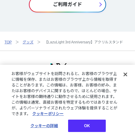
ご利用ガイド
TOP
グッズ
【LazuLight 3rd Anniversary】アクリルスタンド
お客様がウェブサイトを訪問されると、お客様のブラウザ上
に情報を保存、またはお客様のブラウザ上から情報を取得す
ることがあります。この情報は、お客様、お客様の好み、ま
ご利用規約
特定商取引法に基づく表記
プライバシーポリシー
たはお客様のデバイスに関するもので、ほとんどの場合、サ
ご利用ガイド
よくある質問
お問い合わせ
にじさんじ公式サイト
イトをお客様の期待通りに動作させるために使用されます。
クッキーの詳細
この情報は通常、直接お客様を特定するものではありません
が、よりパーソナライズされたウェブ体験を提供することが
できます。
クッキーポリシー
©︎ANYCOLOR, Inc.
クッキーの詳細
OK