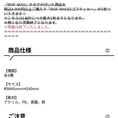
「ROF-MAO」のタグが付いた商品を
税込4,000円以上ご購入で「ROF-MAOロゴステッカー」が1枚つ
いてきます！
※こちらは1会計につき最大1枚までとなります。
※無くなり次第終了となります
。
※特典は終了いたしました。
＝＝＝＝＝＝＝＝＝＝＝＝＝＝＝＝＝＝＝＝＝＝＝＝＝＝＝＝＝
＝＝＝＝
商品仕様
【種類】
全4種
【サイズ】
約W45mm×H140mm
【素材】
アクリル、PE、真鍮、鉄
ご注意