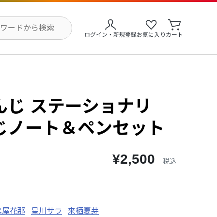
ログイン・新規登録
お気に入り
カート
んじ ステーショナリ
じノート＆ペンセット
¥2,500
税込
健屋花那
星川サラ
来栖夏芽