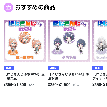
おすすめの商品
再販
再販
再販
【にじさんじぷち2024】五
【にじさんじぷち2024】小
【にじさ
十嵐梨花
清水透
フィア・
¥350~¥1,500
¥350~¥1,500
¥350~¥
税込
税込