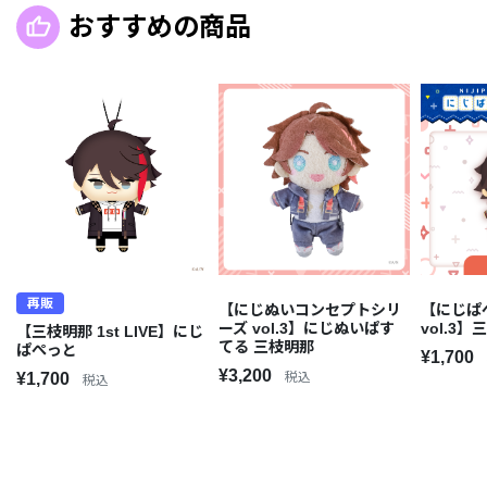
おすすめの商品
再販
【にじぬいコンセプトシリ
【にじぱ
ーズ vol.3】にじぬいぱす
vol.3
【三枝明那 1st LIVE】にじ
てる 三枝明那
ぱぺっと
¥1,700
¥3,200
¥1,700
税込
税込