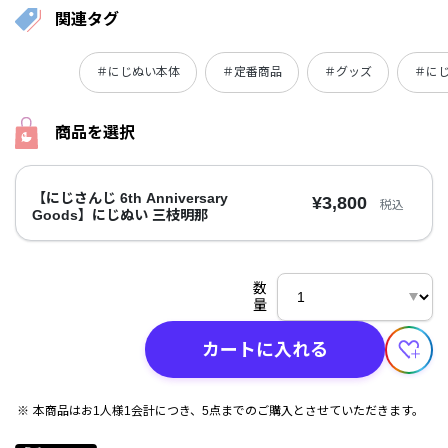
関連タグ
＃にじぬい本体
＃定番商品
＃グッズ
＃にじさ
商品を選択
【にじさんじ 6th Anniversary
¥3,800
税込
Goods】にじぬい 三枝明那
数
量
カートに入れる
本商品はお1人様1会計につき、5点までのご購入とさせていただきます。