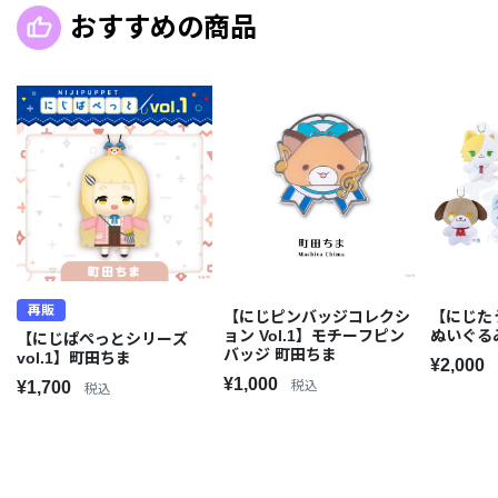
おすすめの商品
再販
【にじピンバッジコレクシ
【にじた
ョン Vol.1】モチーフピン
ぬいぐる
【にじぱぺっとシリーズ
バッジ 町田ちま
vol.1】町田ちま
¥2,000
¥1,000
¥1,700
税込
税込