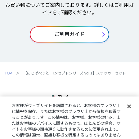
お買い物についてご案内しております。詳しくはご利用ガ
イドをご確認ください。
ご利用ガイド
TOP
【にじぱぺっと コンセプトシリーズ vol.1】ステッカーセット
お客様がウェブサイトを訪問されると、お客様のブラウザ上
に情報を保存、またはお客様のブラウザ上から情報を取得す
ることがあります。この情報は、お客様、お客様の好み、ま
ご利用規約
特定商取引法に基づく表記
プライバシーポリシー
たはお客様のデバイスに関するもので、ほとんどの場合、サ
ご利用ガイド
よくある質問
お問い合わせ
にじさんじ公式サイト
イトをお客様の期待通りに動作させるために使用されます。
クッキーの詳細
この情報は通常、直接お客様を特定するものではありません