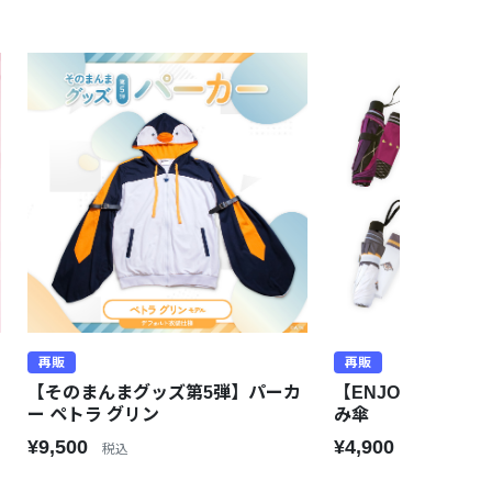
再販
再販
【そのまんまグッズ第5弾】パーカ
【ENJOY Rainy 
ー ペトラ グリン
み傘
¥9,500
¥4,900
税込
税込