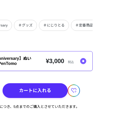
rsary
＃グッズ
＃にじりとる
＃定番商品
＃ぬ
nniversary】ぬい
¥3,000
税込
enTomo
カートに入れる
計につき、5点までのご購入とさせていただきます。