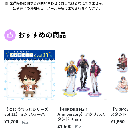
発送時期に関するお問い合わせに対してはお答えできません。
「出荷完了のお知らせ」メールが届くまでお待ちください。
おすすめの商品
【にじぱぺっとシリーズ
【HEROES Half
【NIJIベ
vol.11】ミン スゥーハ
Anniversary】アクリルス
スタンド
タンド Krisis
¥1,700
¥1,650
税込
¥1,500
税込