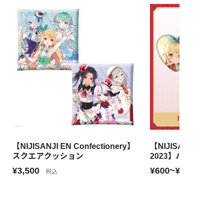
【NIJISANJI EN Confectionery】
【NIJISANJI EN Val
スクエアクッション
2023】ハート型缶
¥3,500
¥600~¥2,400
税込
税込