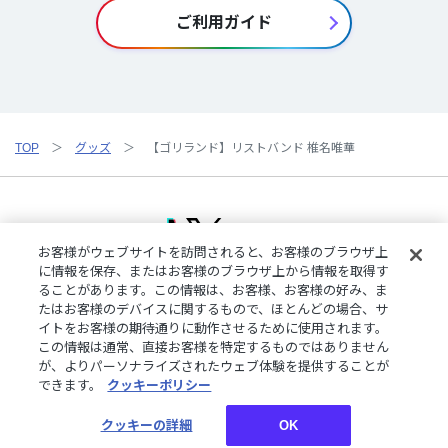
ご利用ガイド
TOP
グッズ
【ゴリランド】リストバンド 椎名唯華
お客様がウェブサイトを訪問されると、お客様のブラウザ上
に情報を保存、またはお客様のブラウザ上から情報を取得す
ることがあります。この情報は、お客様、お客様の好み、ま
ご利用規約
特定商取引法に基づく表記
プライバシーポリシー
たはお客様のデバイスに関するもので、ほとんどの場合、サ
ご利用ガイド
よくある質問
お問い合わせ
にじさんじ公式サイト
イトをお客様の期待通りに動作させるために使用されます。
クッキーの詳細
この情報は通常、直接お客様を特定するものではありません
が、よりパーソナライズされたウェブ体験を提供することが
できます。
クッキーポリシー
©︎ANYCOLOR, Inc.
クッキーの詳細
OK