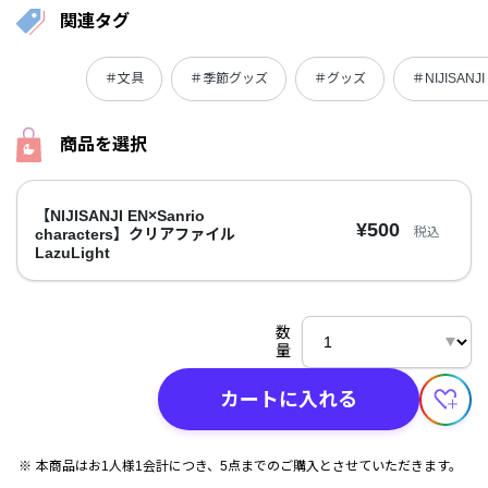
関連タグ
＃文具
＃季節グッズ
＃グッズ
＃NIJISANJI 
商品を選択
【NIJISANJI EN×Sanrio
¥500
税込
characters】クリアファイル
LazuLight
数
量
カートに入れる
本商品はお1人様1会計につき、5点までのご購入とさせていただきます。