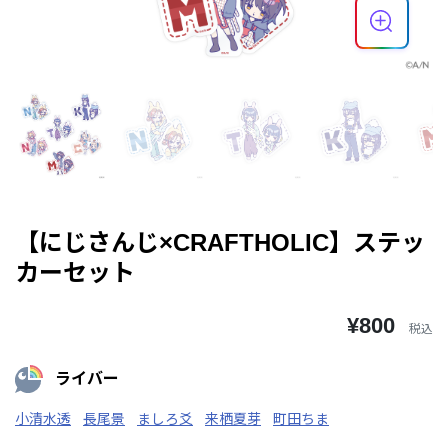
【にじさんじ×CRAFTHOLIC】ステッ
カーセット
¥800
税込
ライバー
小清水透
長尾景
ましろ爻
来栖夏芽
町田ちま