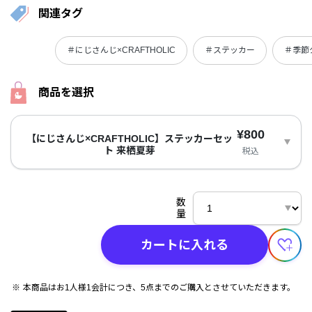
関連タグ
＃にじさんじ×CRAFTHOLIC
＃ステッカー
＃季節
商品を選択
¥800
【にじさんじ×CRAFTHOLIC】ステッカーセッ
ト 来栖夏芽
税込
数
量
カートに入れる
本商品はお1人様1会計につき、5点までのご購入とさせていただきます。