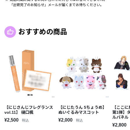
「出荷完了のお知らせ」メールが届くまでお待ちください。
おすすめの商品
【にじさんじフレグランス
【にじたうん 5ちょうめ】
【ここに
vol.11】 樋口楓
ぬいぐるみマスコット
第1弾】
ルパネル
¥2,500
¥2,000
税込
税込
¥2,800