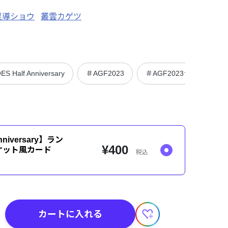
星導ショウ
叢雲カゲツ
S Half Anniversary
＃AGF2023
＃AGF2023ランダム
nniversary】ラン
¥400
ケット風カード
税込
カートに入れる