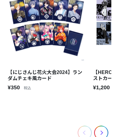
【にじさんじ花火大会2024】ラン
【HEROES Half An
ダムチェキ風カード
ストカードセット Dy
¥350
¥1,200
税込
税込