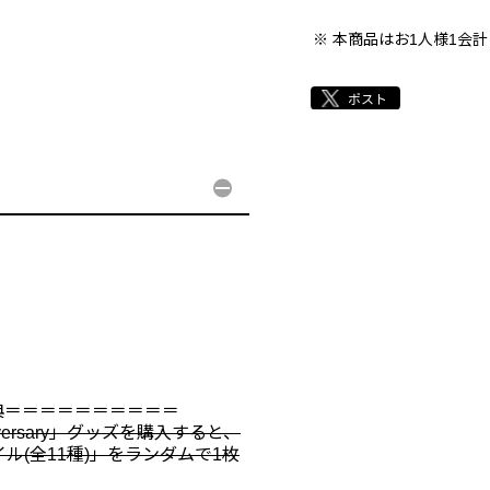
本商品はお1人様1会
典＝＝＝＝＝＝＝＝＝＝
 Anniversary」グッズを購入すると、
イル(全11種)」をランダムで1枚