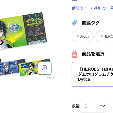
伊波ライ
小柳ロウ
関連タグ
＃Dytica
＃HEROE
商品を選択
【HEROES Half A
ダムホログラムチ
Dytica
数量