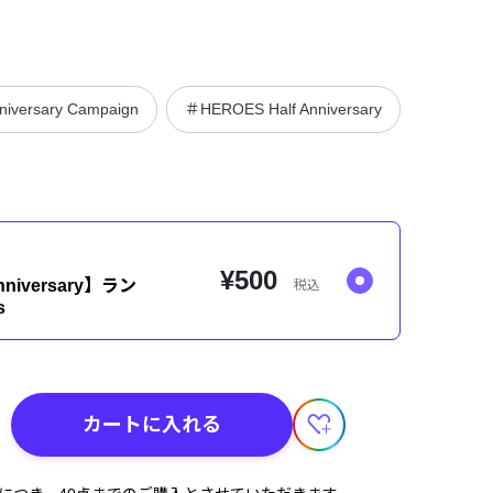
niversary Campaign
＃HEROES Half Anniversary
＃AGF20
¥500
nniversary】ラン
税込
s
カートに入れる