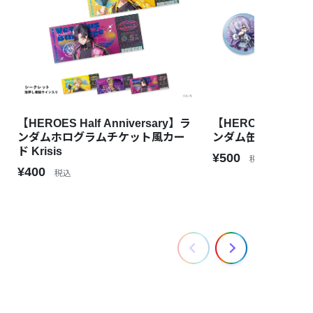
【HEROES Half Anniversary】ラ
【HEROES Half An
ンダムホログラムチケット風カー
ンダム缶バッジ Dyti
ド Krisis
¥500
税込
¥400
税込