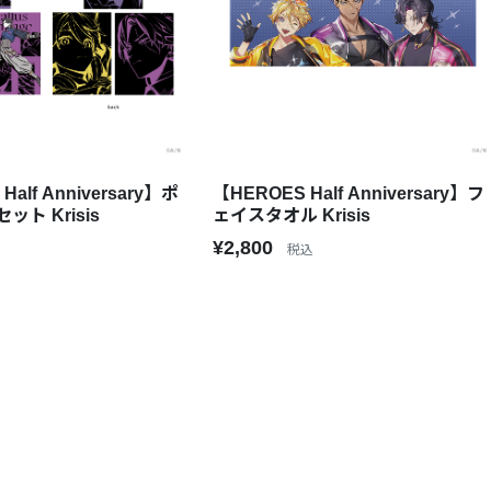
Half Anniversary】ポ
【HEROES Half Anniversary】フ
ト Krisis
ェイスタオル Krisis
¥2,800
税込