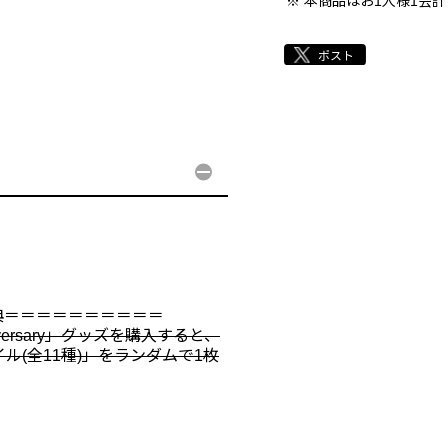
本商品はお1人様1会
典＝＝＝＝＝＝＝＝＝＝
 Anniversary」グッズを購入すると、
イル(全11種)」をランダムで1枚