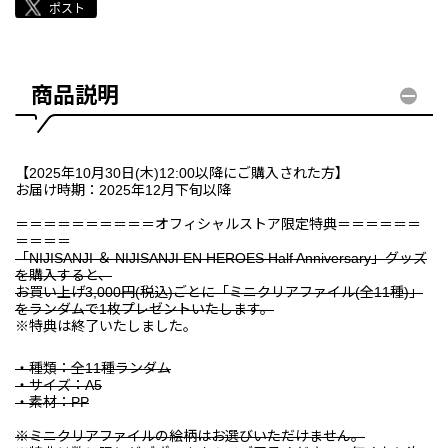
商品説明
【2025年10月30日(木)12:00以降にご購入された方】
お届け時期：2025年12月下旬以降
＝＝＝＝＝＝＝＝＝＝オフィシャルストア限定特典＝＝＝＝＝＝
＝＝＝＝
「NIJISANJI ＆ NIJISANJI EN HEROES Half Anniversary」グッズ
を購入すると、
お買い上げ3,000円(税込)ごとに「ミニクリアファイル(全11種)」
をランダムで1枚プレゼントいたします。
※特典は終了いたしました。
・種類：全11種ランダム
・サイズ：A5
・素材：PP
※ミニクリアファイルの絵柄はお選びいただけません。