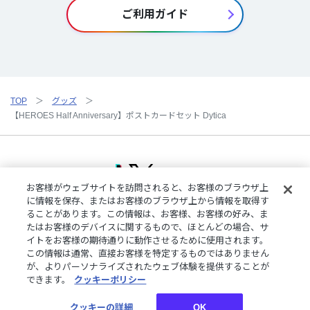
ご利用ガイド
TOP
グッズ
【HEROES Half Anniversary】ポストカードセット Dytica
お客様がウェブサイトを訪問されると、お客様のブラウザ上
に情報を保存、またはお客様のブラウザ上から情報を取得す
ることがあります。この情報は、お客様、お客様の好み、ま
ご利用規約
特定商取引法に基づく表記
プライバシーポリシー
たはお客様のデバイスに関するもので、ほとんどの場合、サ
ご利用ガイド
よくある質問
お問い合わせ
にじさんじ公式サイト
イトをお客様の期待通りに動作させるために使用されます。
クッキーの詳細
この情報は通常、直接お客様を特定するものではありません
が、よりパーソナライズされたウェブ体験を提供することが
できます。
クッキーポリシー
©︎ANYCOLOR, Inc.
クッキーの詳細
OK