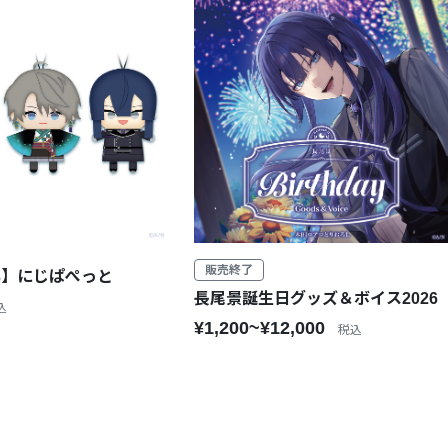
販売終了
23】にじぱぺっと
長尾景誕生日グッズ＆ボイス2026
込
¥1,200~¥12,000
税込