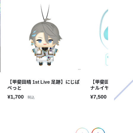
【甲斐田晴 1st Live 足跡】にじぱ
【甲斐田晴 1st Li
ぺっと
ナルイヤホン
¥1,700
¥7,500
税込
税込