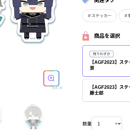
関連タグ
＃ステッカー
＃
商品を選択
残りわずか
【AGF2023】ス
景
【AGF2023】ス
藤士郎
数量