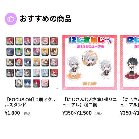
おすすめの商品
【FOCUS ON】2層アクリ
【にじさんじぷち第1弾リニ
【にじさ
ルスタンド
ューアル】樋口楓
ューアル
¥1,800
¥350~¥1,500
¥350~¥
税込
税込