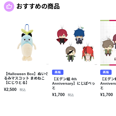
おすすめの商品
再販
再販
【Halloween Box】ぬいぐ
るみマスコット まめねこ
【エデン組 4th
【エデン組
【にじりとる】
Anniversary】にじぱぺっ
Annive
と
と
¥2,500
税込
¥1,700
¥1,700
税込