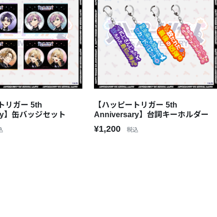
リガー 5th
【ハッピートリガー 5th
sary】缶バッジセット
Anniversary】台詞キーホルダー
¥1,200
込
税込