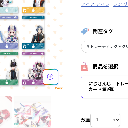
アイア アマレ
レン 
伏見ガク
葉加瀬冬雪
関連タグ
＃トレーディングアク
商品を選択
にじさんじ トレ
カード第2弾
数量