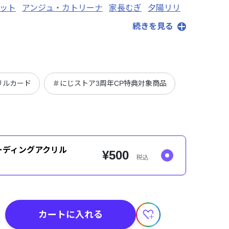
ゾット
アンジュ・カトリーナ
家長むぎ
夕陽リリ
ジョー・力一
夜見れな
続きを見る
リルカード
＃にじストア3周年CP特典対象商品
ーディングアクリル
¥500
税込
カートに入れる