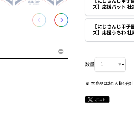
【にじさんじ甲子園
ズ】応援バット 社
【にじさんじ甲子園
ズ】応援うちわ 社
数量
本商品はお1人様1会