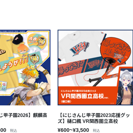
じ甲子園2026】麒麟高
【にじさんじ甲子園2023応援グッ
ズ】樋口楓 VR関西圏立高校
800
¥600~¥3,500
税込
税込