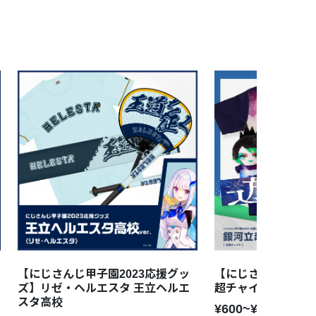
【にじさんじ甲子園2023応援グッ
【にじさんじ甲子園2
ズ】リゼ・ヘルエスタ 王立ヘルエ
超チャイカ高校
スタ高校
¥600~¥4,200
税込