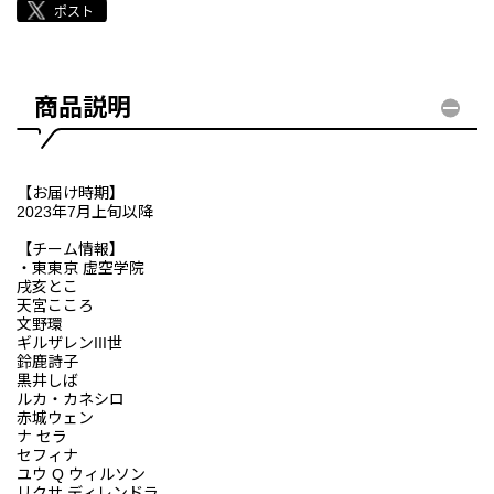
商品説明
【お届け時期】
2023年7月上旬以降
【チーム情報】
・東東京 虚空学院
戌亥とこ
天宮こころ
文野環
ギルザレンIII世
鈴鹿詩子
黒井しば
ルカ・カネシロ
赤城ウェン
ナ セラ
セフィナ
ユウ Q ウィルソン
リクサ ディレンドラ