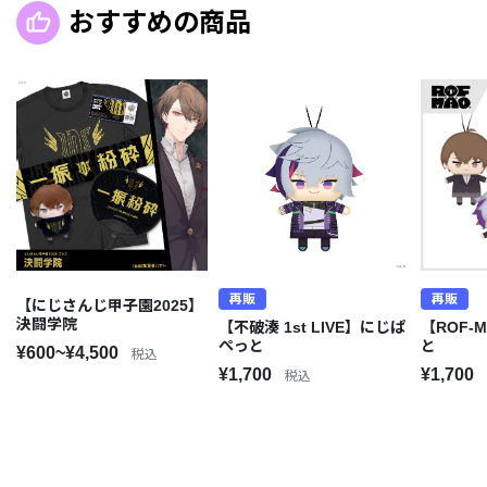
おすすめの商品
再販
再販
【にじさんじ甲子園2025】
決闘学院
【不破湊 1st LIVE】にじぱ
【ROF-
ぺっと
と
¥600~¥4,500
税込
¥1,700
¥1,700
税込