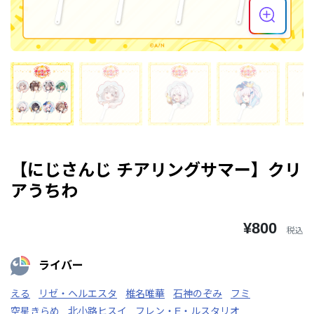
【にじさんじ チアリングサマー】クリ
アうちわ
¥800
税込
ライバー
える
リゼ・ヘルエスタ
椎名唯華
石神のぞみ
フミ
空星きらめ
北小路ヒスイ
フレン・E・ルスタリオ