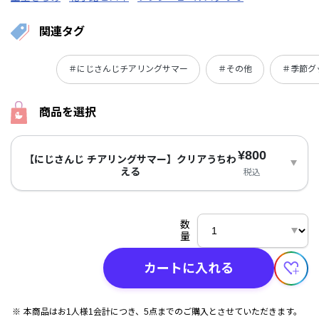
関連タグ
＃にじさんじチアリングサマー
＃その他
＃季節グ
商品を選択
¥800
【にじさんじ チアリングサマー】クリアうちわ
える
税込
数
量
カートに入れる
本商品はお1人様1会計につき、5点までのご購入とさせていただきます。