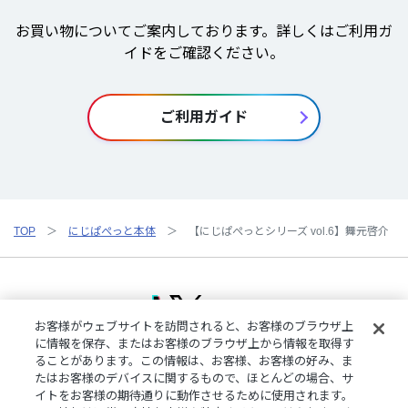
お買い物についてご案内しております。詳しくはご利用ガ
イドをご確認ください。
ご利用ガイド
TOP
にじぱぺっと本体
【にじぱぺっとシリーズ vol.6】舞元啓介
お客様がウェブサイトを訪問されると、お客様のブラウザ上
に情報を保存、またはお客様のブラウザ上から情報を取得す
ることがあります。この情報は、お客様、お客様の好み、ま
ご利用規約
特定商取引法に基づく表記
プライバシーポリシー
たはお客様のデバイスに関するもので、ほとんどの場合、サ
ご利用ガイド
よくある質問
お問い合わせ
にじさんじ公式サイト
イトをお客様の期待通りに動作させるために使用されます。
クッキーの詳細