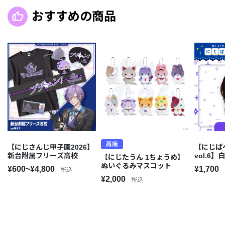
おすすめの商品
再販
【にじさんじ甲子園2026】
【にじぱ
新台附属フリーズ高校
vol.6】
【にじたうん 1ちょうめ】
ぬいぐるみマスコット
¥600~¥4,800
¥1,700
税込
¥2,000
税込