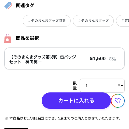
関連タグ
＃そのまんまグッズ特集
＃そのまんまグッズ
＃定
商品を選択
【そのまんまグッズ第6弾】缶バッジ
¥1,500
税込
セット 神田笑一
数
量
カートに入れる
本商品はお1人様1会計につき、5点までのご購入とさせていただきます。