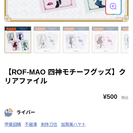
【ROF-MAO 四神モチーフグッズ】ク
リアファイル
¥500
税込
ライバー
甲斐田晴
不破湊
剣持刀也
加賀美ハヤト