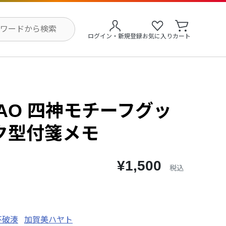
ログイン・新規登録
お気に入り
カート
MAO 四神モチーフグッ
ク型付箋メモ
¥1,500
税込
不破湊
加賀美ハヤト