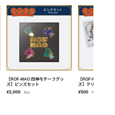
【ROF-MAO 四神モチーフグッ
【ROF-MAO 四
ズ】ピンズセット
ズ】クリアファイ
¥2,000
¥500
税込
税込