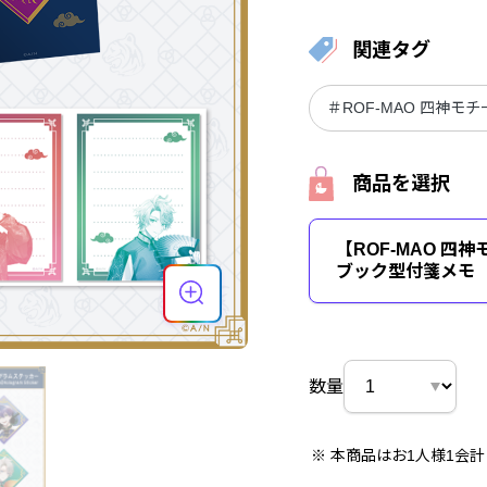
関連タグ
＃ROF-MAO 四神モ
商品を選択
【ROF-MAO 四
ブック型付箋メモ
数量
本商品はお1人様1会