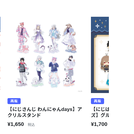
再販
再販
【にじさんじ わんにゃんdays】ア
【にじぱぺっと共
クリルスタンド
ズ】グループC
¥1,650
¥1,700
税込
税込