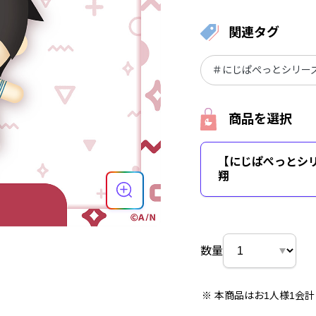
関連タグ
＃にじぱぺっとシリーズ v
商品を選択
【にじぱぺっとシリー
翔
数量
本商品はお1人様1会