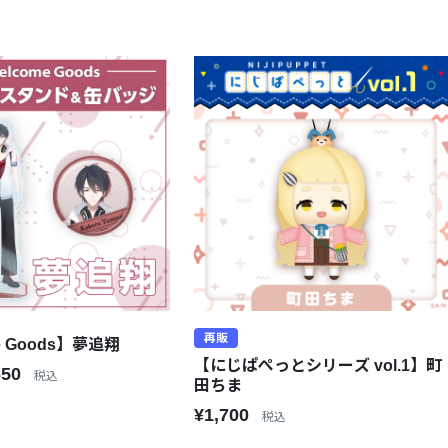
再販
e Goods】夢追翔
【にじぱぺっとシリーズ vol.1】町
650
税込
田ちま
¥1,700
税込