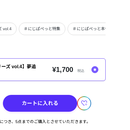
ol.4
＃にじぱぺっと特集
＃にじぱぺっと本体
＃定
ズ vol.4】夢追
¥1,700
税込
カートに入れる
計につき、5点までのご購入とさせていただきます。