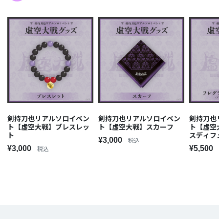
剣持刀也リアルソロイベン
剣持刀也リアルソロイベン
剣持刀也
ト【虚空大戦】ブレスレッ
ト【虚空大戦】スカーフ
ト【虚空
ト
スディフ
¥3,000
税込
¥3,000
¥5,500
税込