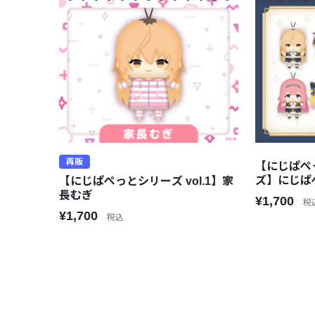
再販
【にじぱぺ
ズ】にじぱ
【にじぱぺっとシリーズ vol.1】家
長むぎ
¥1,700
税
¥1,700
税込