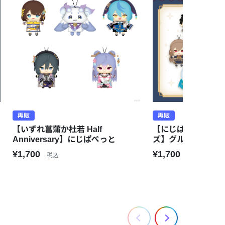
再販
再販
【いずれ菖蒲か杜若 Half
【にじぱぺっと共
Anniversary】にじぱぺっと
ズ】グループC
¥1,700
¥1,700
税込
税込