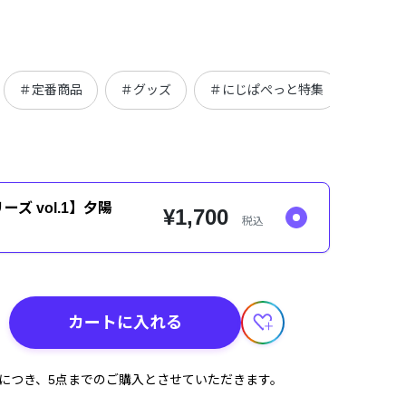
＃定番商品
＃グッズ
＃にじぱぺっと特集
＃にじ
ズ vol.1】夕陽
¥1,700
税込
カートに入れる
計につき、5点までのご購入とさせていただきます。