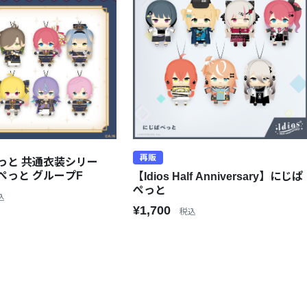
再販
っと 共通衣装シリー
ぺっと グループF
【Idios Half Anniversary】にじぱ
ぺっと
込
¥1,700
税込