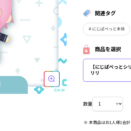
関連タグ
＃にじぱぺっと本体
商品を選択
【にじぱぺっとシリー
リリ
数量
本商品はお1人様1会