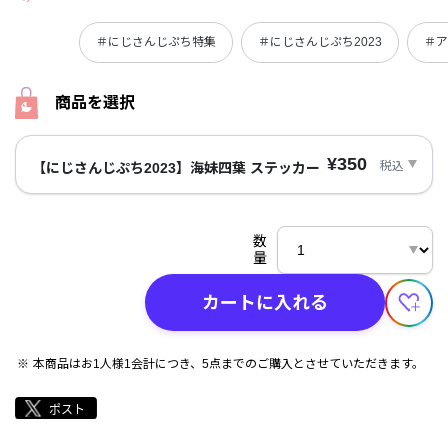
＃にじさんじぷち特集
＃にじさんじぷち2023
＃ア
商品を選択
¥350
税込
【にじさんじぷち2023】海妹四葉 ステッカー
数
量
カートに入れる
本商品はお1人様1会計につき、5点までのご購入とさせていただきます。