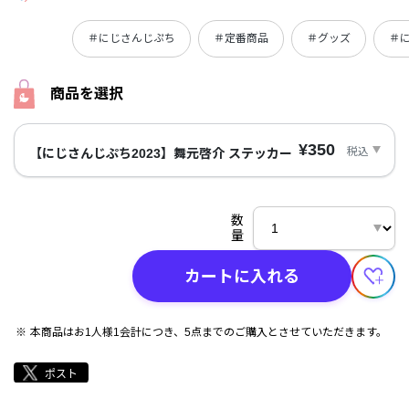
＃にじさんじぷち
＃定番商品
＃グッズ
＃
商品を選択
¥350
税込
【にじさんじぷち2023】舞元啓介 ステッカー
数
量
カートに入れる
本商品はお1人様1会計につき、5点までのご購入とさせていただきます。