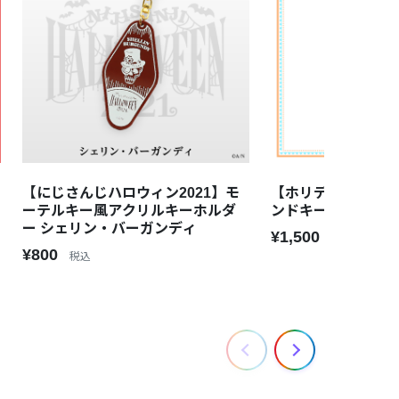
【にじさんじハロウィン2021】モ
【ホリデーグッズ
ーテルキー風アクリルキーホルダ
ンドキーホルダー 
ー シェリン・バーガンディ
¥1,500
税込
¥800
税込