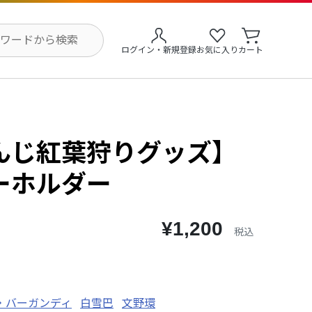
ログイン・新規登録
お気に入り
カート
んじ紅葉狩りグッズ】
ーホルダー
¥1,200
税込
・バーガンディ
白雪巴
文野環