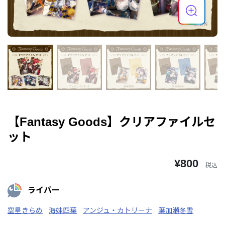
【Fantasy Goods】クリアファイルセ
ット
¥800
税込
ライバー
空星きらめ
海妹四葉
アンジュ・カトリーナ
葉加瀬冬雪