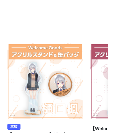
再販
【Welcome Goo