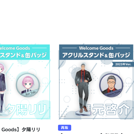
再販
e Goods】夕陽リリ