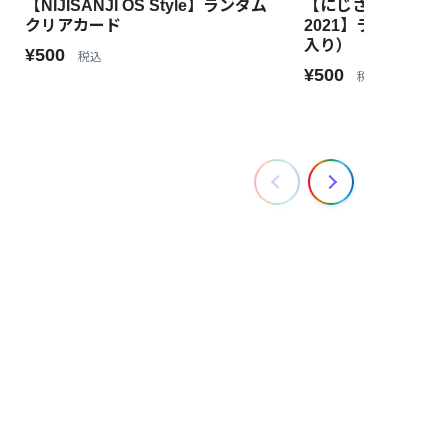
【NIJISANJI OS Style】ランダム
【にじさんじあっ
クリアカード
2021】ランダムク
入り）
¥500
税込
¥500
税込