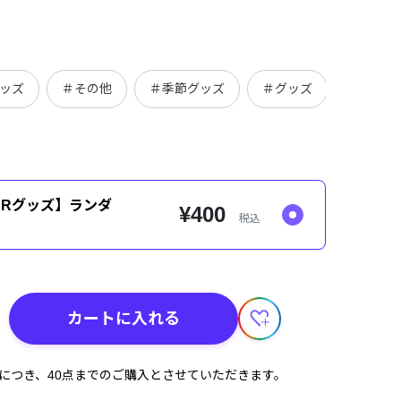
グッズ
＃その他
＃季節グッズ
＃グッズ
＃カード
ERグッズ】ランダ
¥400
税込
カートに入れる
計につき、40点までのご購入とさせていただきます。