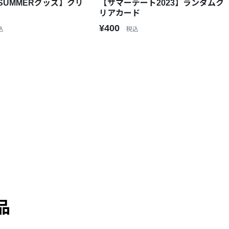
SUMMERグッズ】クリ
【サマーデート2023】ランダムク
リアカード
¥400
込
税込
品