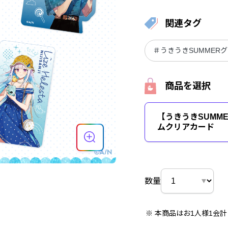
関連タグ
＃うきうきSUMMER
商品を選択
【うきうきSUMM
ムクリアカード
数量
本商品はお1人様1会