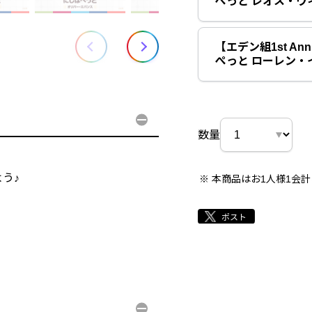
ぺっと レオス・ヴ
【エデン組1st Ann
ぺっと ローレン・
数量
う♪
本商品はお1人様1会