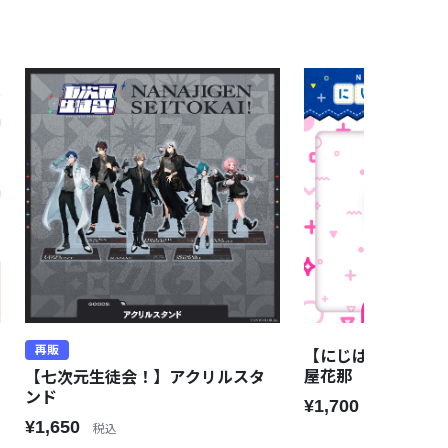
再販
【にじぱぺっとシリーズ
屋花那
【七次元生徒会！】アクリルスタ
ンド
¥1,700
税込
¥1,650
税込