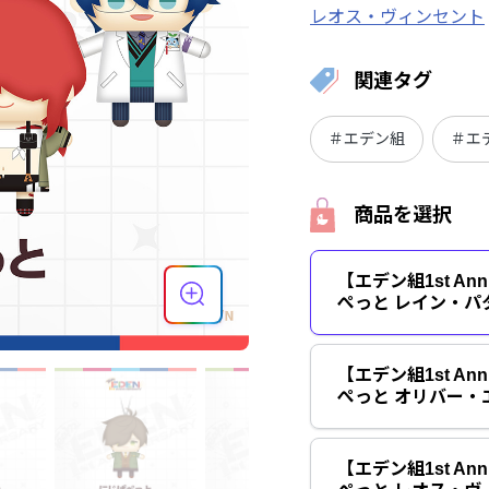
レオス・ヴィンセント
関連タグ
＃エデン組
＃エデン
商品を選択
【エデン組1st Ann
ぺっと レイン・パ
【エデン組1st Ann
ぺっと オリバー・
【エデン組1st Ann