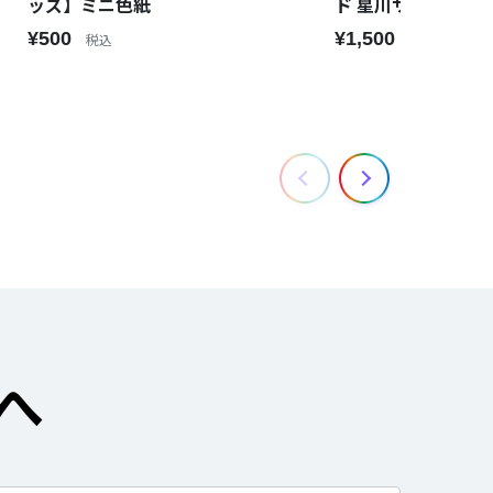
ッズ】ミニ色紙
ド 星川サラ
¥500
¥1,500
税込
税込
へ