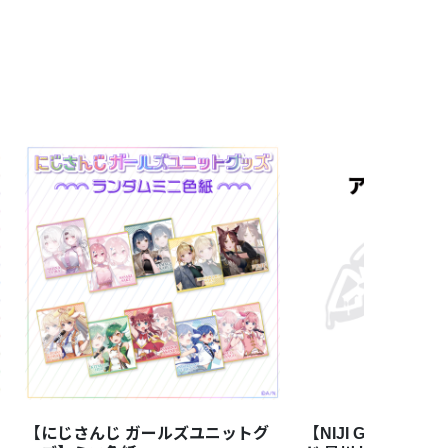
【にじさんじ ガールズユニットグ
【NIJI GRAFFI