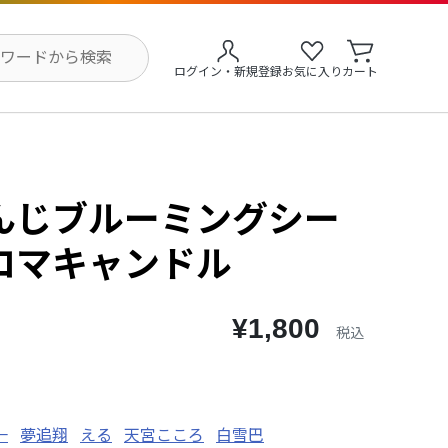
ログイン・新規登録
お気に入り
カート
んじブルーミングシー
ロマキャンドル
¥1,800
税込
一
夢追翔
える
天宮こころ
白雪巴