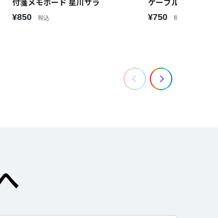
付箋メモボード 星川サラ
ケーブルキャッチャ
¥850
¥750
税込
税込
へ