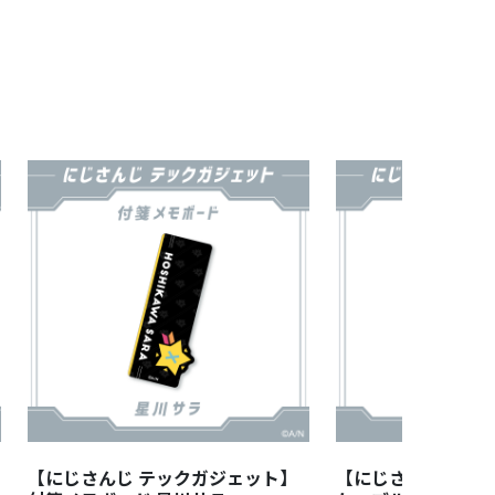
【にじさんじ テックガジェット】
【にじさんじ テッ