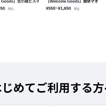
e Goods】北小路ヒスイ
【Welcome Goods】魔使マオ
650
¥550~¥1,650
税込
税込
はじめてご利用する方