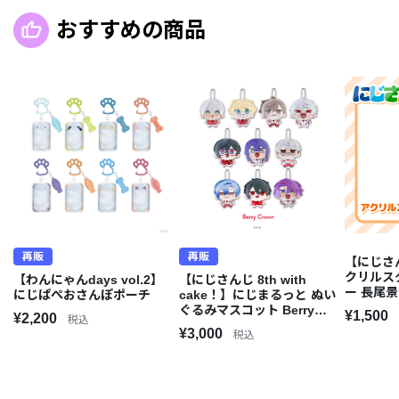
おすすめの商品
再販
再販
【にじさ
クリルス
【わんにゃんdays vol.2】
【にじさんじ 8th with
ー 長尾景
にじぱぺおさんぽポーチ
cake！】にじまるっと ぬい
ぐるみマスコット Berry
¥1,500
¥2,200
税込
Crown
¥3,000
税込