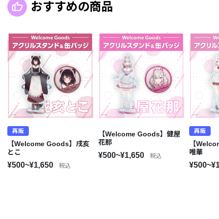
おすすめの商品
再販
再販
【Welcome Goods】健屋
花那
【Welcome Goods】戌亥
【Welco
とこ
唯華
¥500~¥1,650
税込
¥500~¥1,650
¥500~¥
税込