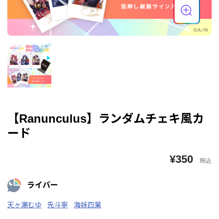
【Ranunculus】ランダムチェキ風カ
ード
¥350
税込
ライバー
天ヶ瀬むゆ
先斗寧
海妹四葉