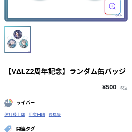
【VΔLZ2周年記念】ランダム缶バッジ
¥500
税込
ライバー
弦月藤士郎
甲斐田晴
長尾景
関連タグ