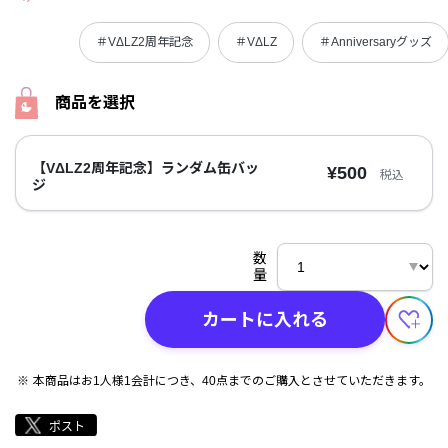
＃VΔLZ2周年記念
＃VΔLZ
＃Anniversaryグッズ
商品を選択
【VΔLZ2周年記念】ランダム缶バッ
¥500
税込
ジ
数
量
カートに入れる
本商品はお1人様1会計につき、40点までのご購入とさせていただきます。