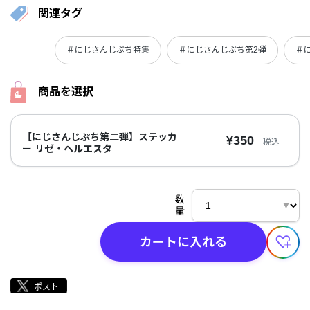
関連タグ
＃にじさんじぷち特集
＃にじさんじぷち第2弾
＃
商品を選択
【にじさんじぷち第二弾】ステッカ
¥350
税込
ー リゼ・ヘルエスタ
数
量
カートに入れる